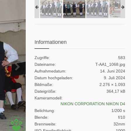
Informationen
Zugriffe
583
Dateiname
T-AA1_1068.jpg
Aufnahmedatum
14. Juni 2024
Datum hochgeladen
9. Juli 2024
Bildmaße
2.276 × 1.093
Dateigröße
364,17 kB
Kameramodell
NIKON CORPORATION NIKON D4
Belichtung
1/200 s
Blende
f/10
Brennweite
32mm
ISO-Empfindlichkeit
1000