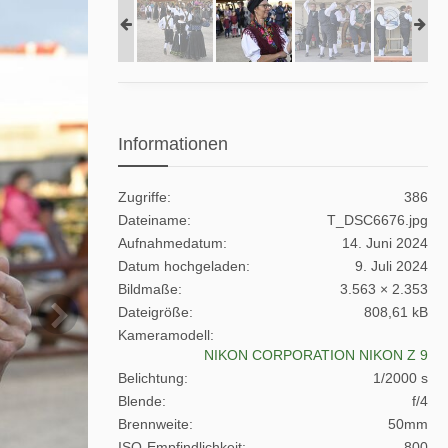
Informationen
Zugriffe
386
Dateiname
T_DSC6676.jpg
Aufnahmedatum
14. Juni 2024
Datum hochgeladen
9. Juli 2024
Bildmaße
3.563 × 2.353
Dateigröße
808,61 kB
Kameramodell
NIKON CORPORATION NIKON Z 9
Belichtung
1/2000 s
Blende
f/4
Brennweite
50mm
ISO-Empfindlichkeit
800