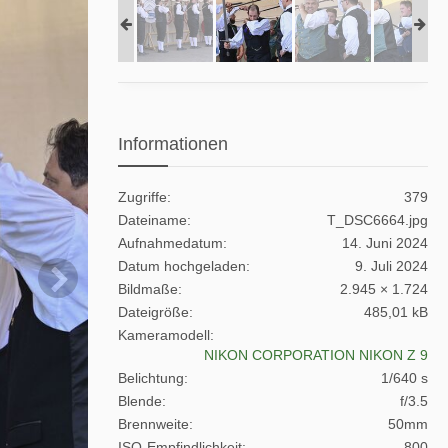
Informationen
Zugriffe
379
Dateiname
T_DSC6664.jpg
Aufnahmedatum
14. Juni 2024
Datum hochgeladen
9. Juli 2024
Bildmaße
2.945 × 1.724
Dateigröße
485,01 kB
Kameramodell
NIKON CORPORATION NIKON Z 9
Belichtung
1/640 s
Blende
f/3.5
Brennweite
50mm
ISO-Empfindlichkeit
800