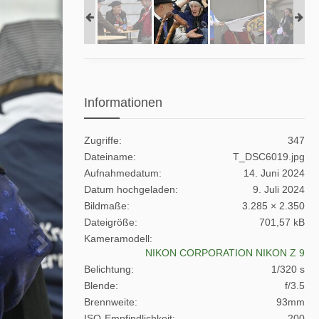
Informationen
Zugriffe
347
Dateiname
T_DSC6019.jpg
Aufnahmedatum
14. Juni 2024
Datum hochgeladen
9. Juli 2024
Bildmaße
3.285 × 2.350
Dateigröße
701,57 kB
Kameramodell
NIKON CORPORATION NIKON Z 9
Belichtung
1/320 s
Blende
f/3.5
Brennweite
93mm
ISO-Empfindlichkeit
200