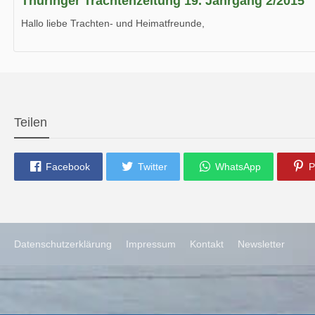
Thüringer Trachtenzeitung 19. Jahrgang 2/2015
Hallo liebe Trachten- und Heimatfreunde,
die neue Ausgabe der der Thüringer Trachtenzeitung ist da.
Wir wünschen Euch viel Spaß beim Lesen.
Teilen
Facebook
Twitter
WhatsApp
P
Datenschutzerklärung
Impressum
Kontakt
Newsletter