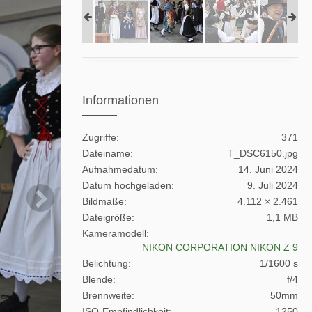
Informationen
Zugriffe
371
Dateiname
T_DSC6150.jpg
Aufnahmedatum
14. Juni 2024
Datum hochgeladen
9. Juli 2024
Bildmaße
4.112 × 2.461
Dateigröße
1,1 MB
Kameramodell
NIKON CORPORATION NIKON Z 9
Belichtung
1/1600 s
Blende
f/4
Brennweite
50mm
ISO-Empfindlichkeit
1250