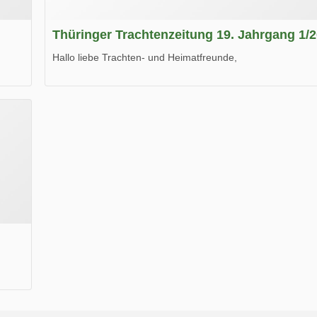
Thüringer Trachtenzeitung 19. Jahrgang 1/
Hallo liebe Trachten- und Heimatfreunde,
die neue Ausgabe der der Thüringer Trachtenzeitung ist da
Wir wünschen Euch viel Spaß beim Lesen.