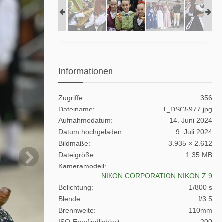
Informationen
Zugriffe
356
Dateiname
T_DSC5977.jpg
Aufnahmedatum
14. Juni 2024
Datum hochgeladen
9. Juli 2024
Bildmaße
3.935 × 2.612
Dateigröße
1,35 MB
Kameramodell
NIKON CORPORATION NIKON Z 9
Belichtung
1/800 s
Blende
f/3.5
Brennweite
110mm
ISO-Empfindlichkeit
200