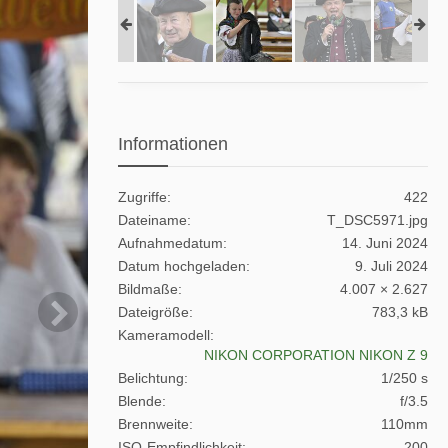
Informationen
Zugriffe
422
Dateiname
T_DSC5971.jpg
Aufnahmedatum
14. Juni 2024
Datum hochgeladen
9. Juli 2024
Bildmaße
4.007 × 2.627
Dateigröße
783,3 kB
Kameramodell
NIKON CORPORATION NIKON Z 9
Belichtung
1/250 s
Blende
f/3.5
Brennweite
110mm
ISO-Empfindlichkeit
200