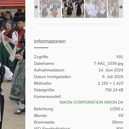
Informationen
Zugriffe
591
Dateiname
T-AA1_1039.jpg
Aufnahmedatum
14. Juni 2024
Datum hochgeladen
9. Juli 2024
Bildmaße
2.155 × 1.423
Dateigröße
756,24 kB
Kameramodell
NIKON CORPORATION NIKON D4
Belichtung
1/250 s
Blende
f/9
Brennweite
38mm
ISO-Empfindlichkeit
800