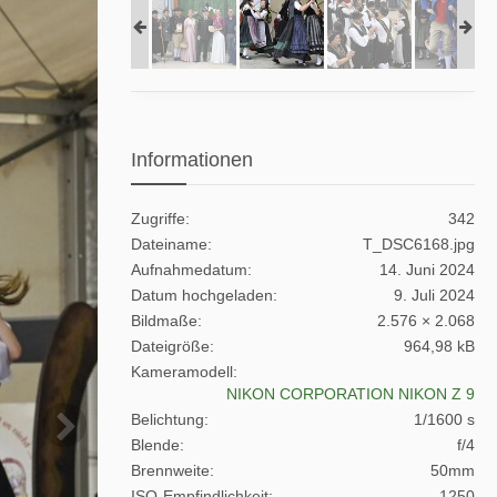
Informationen
Zugriffe
342
Dateiname
T_DSC6168.jpg
Aufnahmedatum
14. Juni 2024
Datum hochgeladen
9. Juli 2024
Bildmaße
2.576 × 2.068
Dateigröße
964,98 kB
Kameramodell
NIKON CORPORATION NIKON Z 9
Belichtung
1/1600 s
Blende
f/4
Brennweite
50mm
ISO-Empfindlichkeit
1250