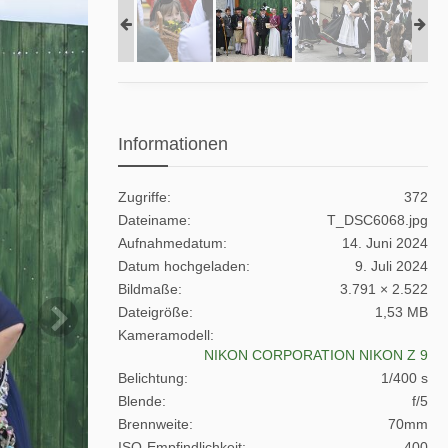
Informationen
Zugriffe
372
Dateiname
T_DSC6068.jpg
Aufnahmedatum
14. Juni 2024
Datum hochgeladen
9. Juli 2024
Bildmaße
3.791 × 2.522
Dateigröße
1,53 MB
Kameramodell
NIKON CORPORATION NIKON Z 9
Belichtung
1/400 s
Blende
f/5
Brennweite
70mm
ISO-Empfindlichkeit
400