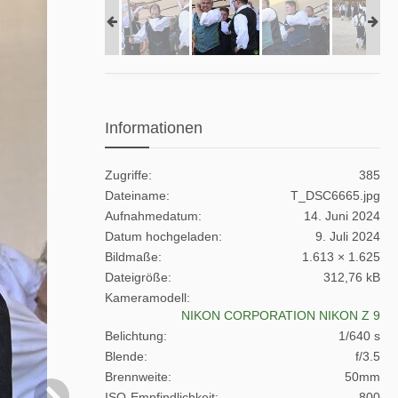
Informationen
Zugriffe
385
Dateiname
T_DSC6665.jpg
Aufnahmedatum
14. Juni 2024
Datum hochgeladen
9. Juli 2024
Bildmaße
1.613 × 1.625
Dateigröße
312,76 kB
Kameramodell
NIKON CORPORATION NIKON Z 9
Belichtung
1/640 s
Blende
f/3.5
Brennweite
50mm
ISO-Empfindlichkeit
800