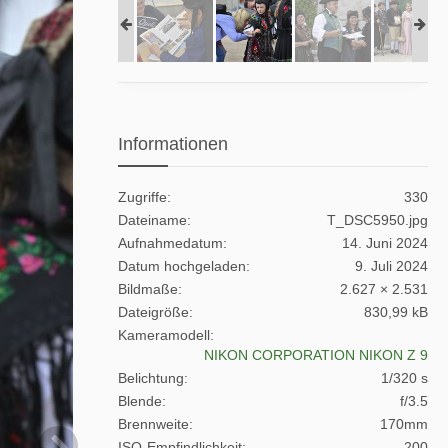
Informationen
Zugriffe
330
Dateiname
T_DSC5950.jpg
Aufnahmedatum
14. Juni 2024
Datum hochgeladen
9. Juli 2024
Bildmaße
2.627 × 2.531
Dateigröße
830,99 kB
Kameramodell
NIKON CORPORATION NIKON Z 9
Belichtung
1/320 s
Blende
f/3.5
Brennweite
170mm
ISO-Empfindlichkeit
200