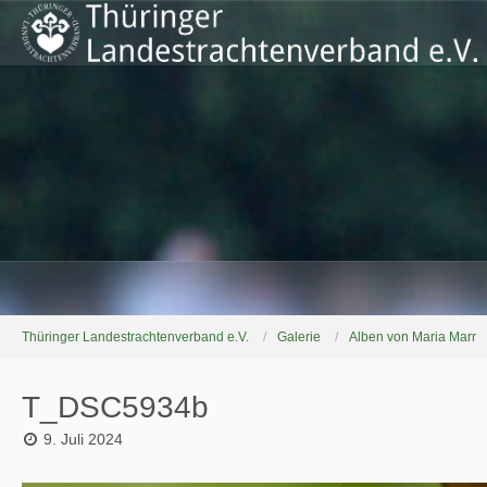
Thüringer Landestrachtenverband e.V.
Galerie
Alben von Maria Marr
T_DSC5934b
9. Juli 2024