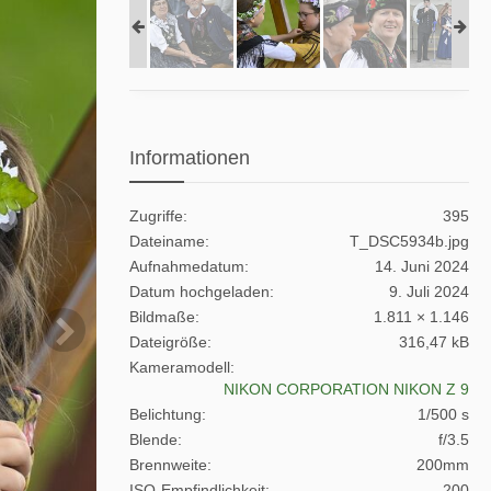
Informationen
Zugriffe
395
Dateiname
T_DSC5934b.jpg
Aufnahmedatum
14. Juni 2024
Datum hochgeladen
9. Juli 2024
Bildmaße
1.811 × 1.146
Dateigröße
316,47 kB
Kameramodell
NIKON CORPORATION NIKON Z 9
Belichtung
1/500 s
Blende
f/3.5
Brennweite
200mm
ISO-Empfindlichkeit
200