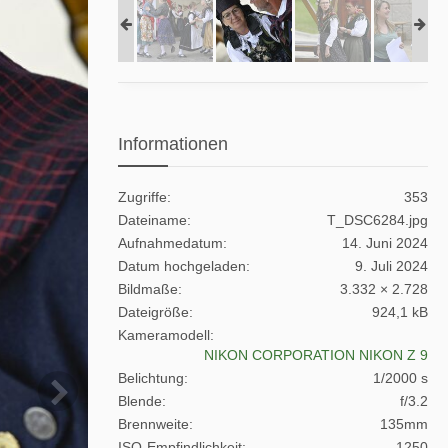
Informationen
Zugriffe
353
Dateiname
T_DSC6284.jpg
Aufnahmedatum
14. Juni 2024
Datum hochgeladen
9. Juli 2024
Bildmaße
3.332 × 2.728
Dateigröße
924,1 kB
Kameramodell
NIKON CORPORATION NIKON Z 9
Belichtung
1/2000 s
Blende
f/3.2
Brennweite
135mm
ISO-Empfindlichkeit
1250