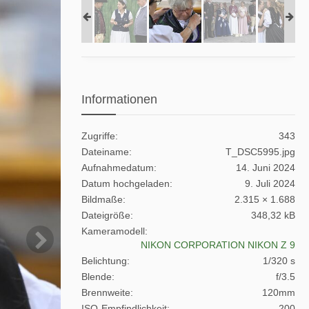
Informationen
Zugriffe
343
Dateiname
T_DSC5995.jpg
Aufnahmedatum
14. Juni 2024
Datum hochgeladen
9. Juli 2024
Bildmaße
2.315 × 1.688
Dateigröße
348,32 kB
Kameramodell
NIKON CORPORATION NIKON Z 9
Belichtung
1/320 s
Blende
f/3.5
Brennweite
120mm
ISO-Empfindlichkeit
200