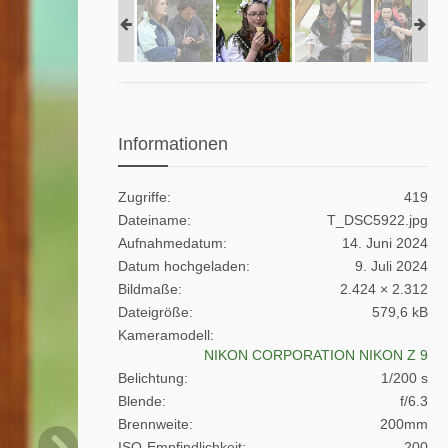
Informationen
Zugriffe
419
Dateiname
T_DSC5922.jpg
Aufnahmedatum
14. Juni 2024
Datum hochgeladen
9. Juli 2024
Bildmaße
2.424 × 2.312
Dateigröße
579,6 kB
Kameramodell
NIKON CORPORATION NIKON Z 9
Belichtung
1/200 s
Blende
f/6.3
Brennweite
200mm
ISO-Empfindlichkeit
200