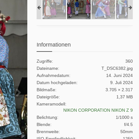
Informationen
Zugriffe
360
Dateiname
T_DSC6382.jpg
Aufnahmedatum
14. Juni 2024
Datum hochgeladen
9. Juli 2024
Bildmaße
3.705 × 2.317
Dateigröße
1,37 MB
Kameramodell
NIKON CORPORATION NIKON Z 9
Belichtung
1/1000 s
Blende
f/4.5
Brennweite
50mm
ISO-Empfindlichkeit
1250