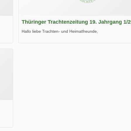
Thüringer Trachtenzeitung 19. Jahrgang 1/
Hallo liebe Trachten- und Heimatfreunde,
die neue Ausgabe der der Thüringer Trachtenzeitung ist da
Wir wünschen Euch viel Spaß beim Lesen.