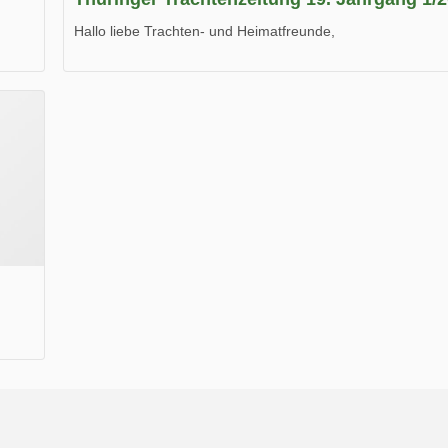
Hallo liebe Trachten- und Heimatfreunde,
die neue Ausgabe der der Thüringer Trachtenzeitung ist da
Wir wünschen Euch viel Spaß beim Lesen.