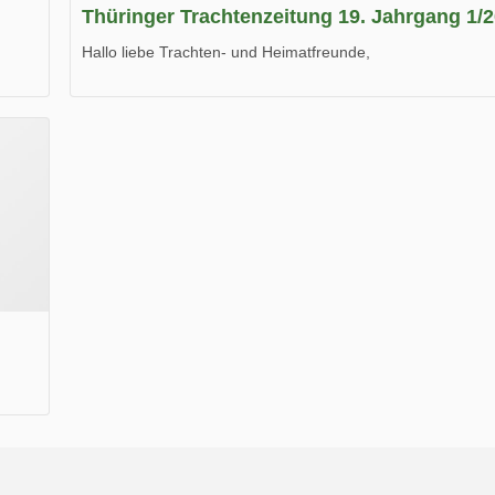
Thüringer Trachtenzeitung 19. Jahrgang 1/
Hallo liebe Trachten- und Heimatfreunde,
die neue Ausgabe der der Thüringer Trachtenzeitung ist da
Wir wünschen Euch viel Spaß beim Lesen.