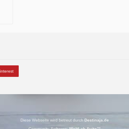
interest
Diese Webseite wird betreut durch
Destinaja.de
Community-Software:
WoltLab Suite™