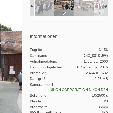
Informationen
Zugriffe
3.156
Dateiname
DSC_0910.JPG
Aufnahmedatum
1. Januar 2003
Datum hochgeladen
6. September 2016
Bildmaße
2.464 × 1.632
Dateigröße
2,08 MB
Kameramodell
NIKON CORPORATION NIKON D2H
Belichtung
10/2500 s
Blende
f/8
Brennweite
35mm
ISO-Empfindlichkeit
640