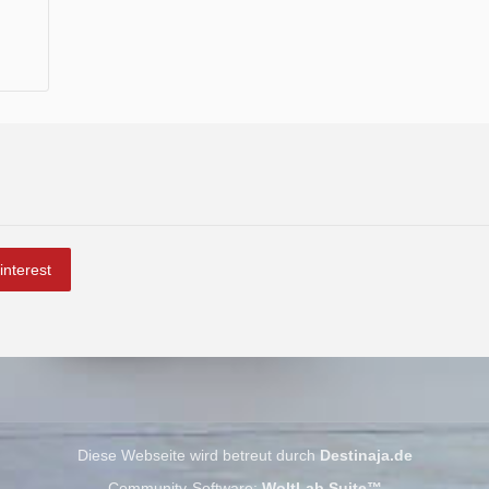
interest
Diese Webseite wird betreut durch
Destinaja.de
Community-Software:
WoltLab Suite™