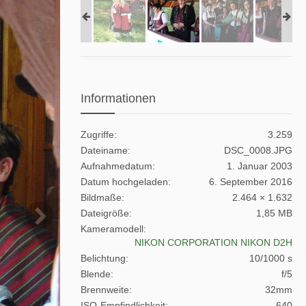
Informationen
Zugriffe
3.259
Dateiname
DSC_0008.JPG
Aufnahmedatum
1. Januar 2003
Datum hochgeladen
6. September 2016
Bildmaße
2.464 × 1.632
Dateigröße
1,85 MB
Kameramodell
NIKON CORPORATION NIKON D2H
Belichtung
10/1000 s
Blende
f/5
Brennweite
32mm
ISO-Empfindlichkeit
640