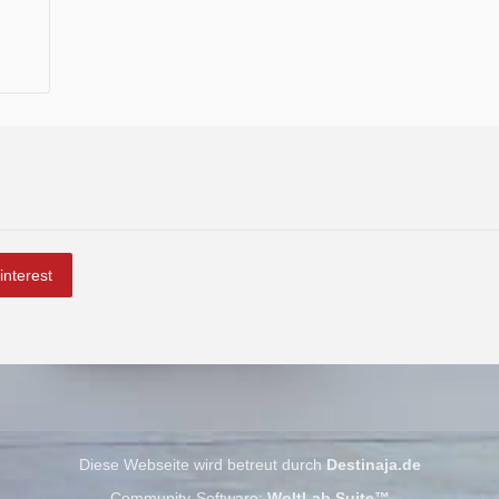
interest
Diese Webseite wird betreut durch
Destinaja.de
Community-Software:
WoltLab Suite™