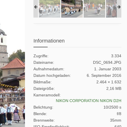
Informationen
Zugriffe
3.334
Dateiname
DSC_0694.JPG
Aufnahmedatum
1. Januar 2003
Datum hochgeladen
6. September 2016
Bildmaße
2.464 × 1.632
Dateigröße
2,16 MB
Kameramodell
NIKON CORPORATION NIKON D2H
Belichtung
10/2500 s
Blende
f/8
Brennweite
35mm
ISO-Empfindlichkeit
640