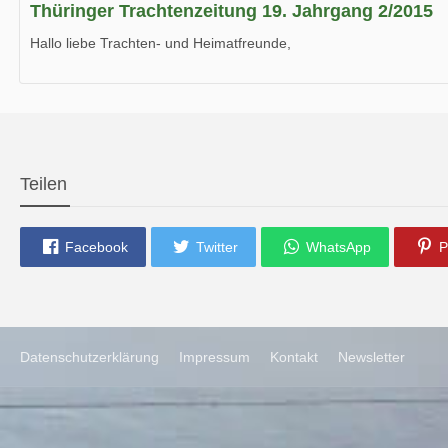
Thüringer Trachtenzeitung 19. Jahrgang 2/2015
Hallo liebe Trachten- und Heimatfreunde,
die neue Ausgabe der der Thüringer Trachtenzeitung ist da.
Wir wünschen Euch viel Spaß beim Lesen.
Teilen
Facebook
Twitter
WhatsApp
P
Datenschutzerklärung
Impressum
Kontakt
Newsletter