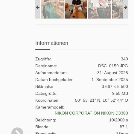
Informationen
Zugriffe
340
Dateiname
DSC_0159.JPG
Aufnahmedatum
31. August 2025
Datum hochgeladen
1. September 2025
Bildmaße
3.667 × 5.500
Dateigröße
9,55 MB
Koordinaten
50° 53' 21" N, 10° 52' 44" O
Kameramodell
NIKON CORPORATION NIKON D3300
Belichtung
10/2000 s
Blende
f/7.1
Brennweite
18mm