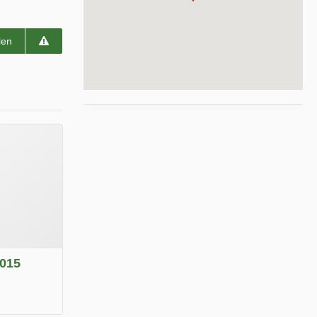
len
2015
.