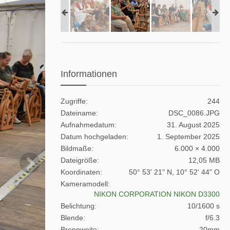
Informationen
Zugriffe
244
Dateiname
DSC_0086.JPG
Aufnahmedatum
31. August 2025
Datum hochgeladen
1. September 2025
Bildmaße
6.000 × 4.000
Dateigröße
12,05 MB
Koordinaten
50° 53' 21" N, 10° 52' 44" O
Kameramodell
NIKON CORPORATION NIKON D3300
Belichtung
10/1600 s
Blende
f/6.3
Brennweite
20mm