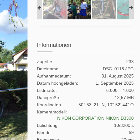
Informationen
Zugriffe
233
Dateiname
DSC_0118.JPG
Aufnahmedatum
31. August 2025
Datum hochgeladen
1. September 2025
Bildmaße
6.000 × 4.000
Dateigröße
13,57 MB
Koordinaten
50° 53' 21" N, 10° 52' 44" O
Kameramodell
NIKON CORPORATION NIKON D3300
Belichtung
10/3200 s
Blende
f/9
Brennweite
20mm