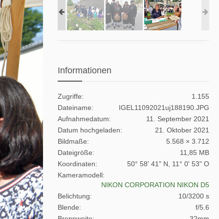
Informationen
Zugriffe
1.155
Dateiname
IGEL11092021uj188190.JPG
Aufnahmedatum
11. September 2021
Datum hochgeladen
21. Oktober 2021
Bildmaße
5.568 × 3.712
Dateigröße
11,85 MB
Koordinaten
50° 58' 41" N, 11° 0' 53" O
Kameramodell
NIKON CORPORATION NIKON D5
Belichtung
10/3200 s
Blende
f/5.6
Brennweite
32mm