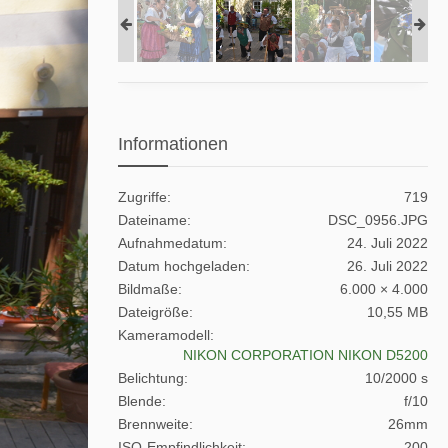
Informationen
Zugriffe
719
Dateiname
DSC_0956.JPG
Aufnahmedatum
24. Juli 2022
Datum hochgeladen
26. Juli 2022
Bildmaße
6.000 × 4.000
Dateigröße
10,55 MB
Kameramodell
NIKON CORPORATION NIKON D5200
Belichtung
10/2000 s
Blende
f/10
Brennweite
26mm
ISO-Empfindlichkeit
200