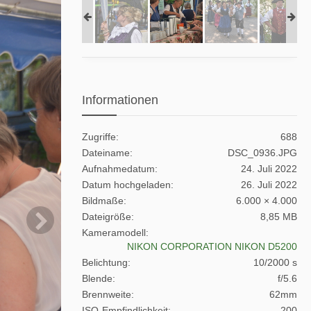
Informationen
Zugriffe
688
Dateiname
DSC_0936.JPG
Aufnahmedatum
24. Juli 2022
Datum hochgeladen
26. Juli 2022
Bildmaße
6.000 × 4.000
Dateigröße
8,85 MB
Kameramodell
NIKON CORPORATION NIKON D5200
Belichtung
10/2000 s
Blende
f/5.6
Brennweite
62mm
ISO-Empfindlichkeit
200