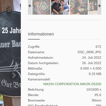
Informationen
Zugriffe
672
Dateiname
DSC_0895.JPG
Aufnahmedatum
24. Juli 2022
Datum hochgeladen
26. Juli 2022
Bildmaße
6.000 × 4.000
Dateigröße
9,33 MB
Kameramodell
NIKON CORPORATION NIKON D5200
Belichtung
10/1600 s
Blende
f/5.6
Brennweite
90mm
ISO-Empfindlichkeit
280