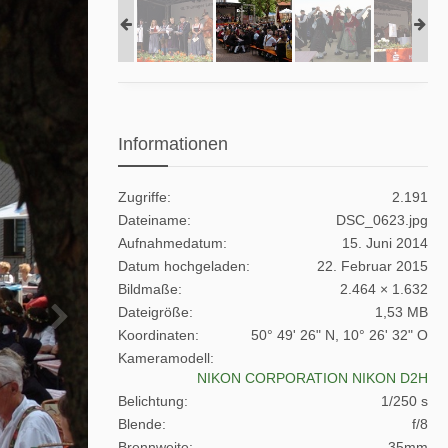
Informationen
Zugriffe
2.191
Dateiname
DSC_0623.jpg
Aufnahmedatum
15. Juni 2014
Datum hochgeladen
22. Februar 2015
Bildmaße
2.464 × 1.632
Dateigröße
1,53 MB
Koordinaten
50° 49' 26" N, 10° 26' 32" O
Kameramodell
NIKON CORPORATION NIKON D2H
Belichtung
1/250 s
Blende
f/8
Brennweite
35mm