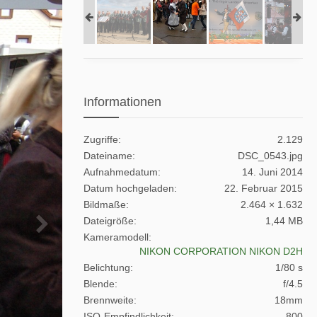
Informationen
Zugriffe
2.129
Dateiname
DSC_0543.jpg
Aufnahmedatum
14. Juni 2014
Datum hochgeladen
22. Februar 2015
Bildmaße
2.464 × 1.632
Dateigröße
1,44 MB
Kameramodell
NIKON CORPORATION NIKON D2H
Belichtung
1/80 s
Blende
f/4.5
Brennweite
18mm
ISO-Empfindlichkeit
800