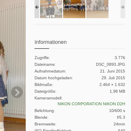
Informationen
Zugriffe
3.776
Dateiname
DSC_0893.JPG
Aufnahmedatum
21. Juni 2015
Datum hochgeladen
29. Juli 2015
Bildmaße
2.464 × 1.632
Dateigröße
1,98 MB
Kameramodell
NIKON CORPORATION NIKON D2H
Belichtung
10/600 s
Blende
f/5.3
Brennweite
24mm
ISO-Empfindlichkeit
640