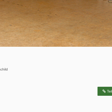
child
Tei