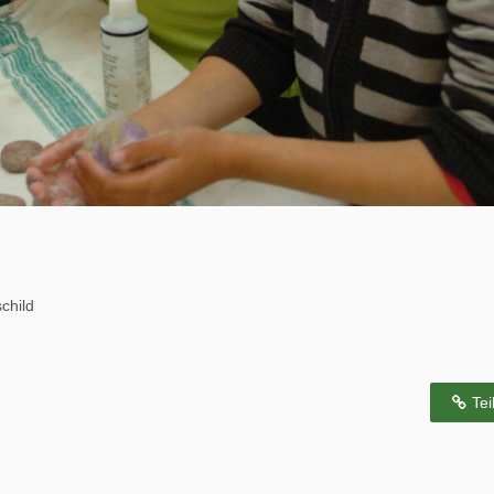
child
Tei