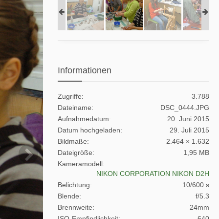
Informationen
Zugriffe
3.788
Dateiname
DSC_0444.JPG
Aufnahmedatum
20. Juni 2015
Datum hochgeladen
29. Juli 2015
Bildmaße
2.464 × 1.632
Dateigröße
1,95 MB
Kameramodell
NIKON CORPORATION NIKON D2H
Belichtung
10/600 s
Blende
f/5.3
Brennweite
24mm
ISO-Empfindlichkeit
640