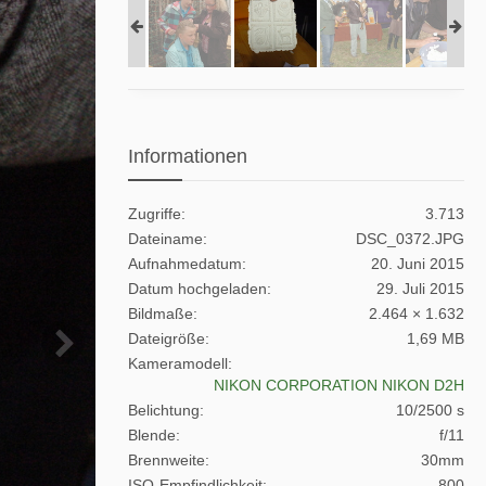
Informationen
Zugriffe
3.713
Dateiname
DSC_0372.JPG
Aufnahmedatum
20. Juni 2015
Datum hochgeladen
29. Juli 2015
Bildmaße
2.464 × 1.632
Dateigröße
1,69 MB
Kameramodell
NIKON CORPORATION NIKON D2H
Belichtung
10/2500 s
Blende
f/11
Brennweite
30mm
ISO-Empfindlichkeit
800