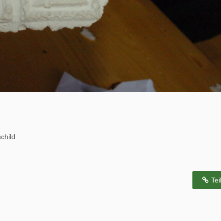
child
Tei