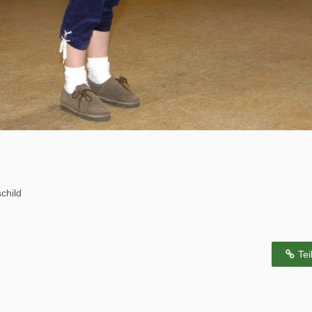
child
Tei