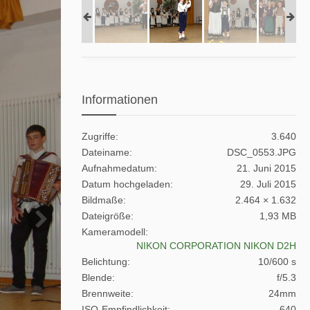
Informationen
Zugriffe
3.640
Dateiname
DSC_0553.JPG
Aufnahmedatum
21. Juni 2015
Datum hochgeladen
29. Juli 2015
Bildmaße
2.464 × 1.632
Dateigröße
1,93 MB
Kameramodell
NIKON CORPORATION NIKON D2H
Belichtung
10/600 s
Blende
f/5.3
Brennweite
24mm
ISO-Empfindlichkeit
640