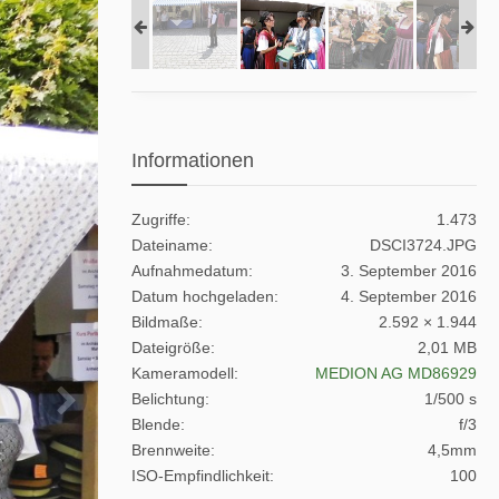
Informationen
Zugriffe
1.473
Dateiname
DSCI3724.JPG
Aufnahmedatum
3. September 2016
Datum hochgeladen
4. September 2016
Bildmaße
2.592 × 1.944
Dateigröße
2,01 MB
Kameramodell
MEDION AG MD86929
Belichtung
1/500 s
Blende
f/3
Brennweite
4,5mm
ISO-Empfindlichkeit
100