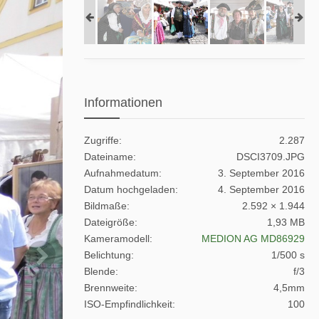
Informationen
Zugriffe
2.287
Dateiname
DSCI3709.JPG
Aufnahmedatum
3. September 2016
Datum hochgeladen
4. September 2016
Bildmaße
2.592 × 1.944
Dateigröße
1,93 MB
Kameramodell
MEDION AG MD86929
Belichtung
1/500 s
Blende
f/3
Brennweite
4,5mm
ISO-Empfindlichkeit
100