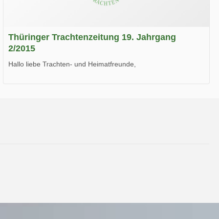
Thüringer Trachtenzeitung 19. Jahrgang
2/2015
Hallo liebe Trachten- und Heimatfreunde,
die neue Ausgabe der der Thüringer Trachtenzeitung ist da.
Wir wünschen Euch viel Spaß beim Lesen.