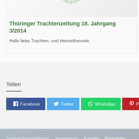
Thüringer Trachtenzeitung 18. Jahrgang
3/2014
Hallo liebe Trachten- und Heimatfreunde,
die neue Ausgabe der der Thüringer Trachtenzeitung ist da.
Wir wünschen Euch viel Spaß beim Lesen.
Teilen
Facebook
Twitter
WhatsApp
P
Datenschutzerklärung
Impressum
Kontakt
Newsletter