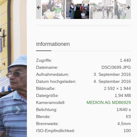
Informationen
Zugriffe
1.440
Dateiname
DSCI3699.JPG
Aufnahmedatum
3. September 2016
Datum hochgeladen
4. September 2016
Bildmaße
2.592 × 1.944
Dateigröße
1,94 MB
Kameramodell
MEDION AG MD86929
Belichtung
1/640 s
Blende
f/3
Brennweite
4,5mm
ISO-Empfindlichkeit
100