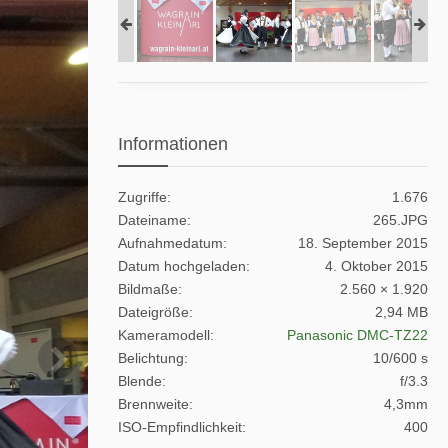
Informationen
Zugriffe
1.676
Dateiname
265.JPG
Aufnahmedatum
18. September 2015
Datum hochgeladen
4. Oktober 2015
Bildmaße
2.560 × 1.920
Dateigröße
2,94 MB
Kameramodell
Panasonic DMC-TZ22
Belichtung
10/600 s
Blende
f/3.3
Brennweite
4,3mm
ISO-Empfindlichkeit
400