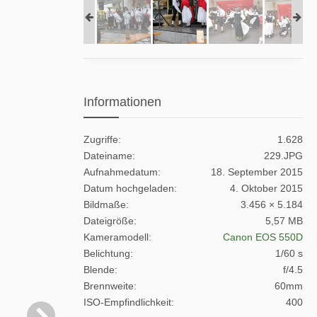
Informationen
Zugriffe
1.628
Dateiname
229.JPG
Aufnahmedatum
18. September 2015
Datum hochgeladen
4. Oktober 2015
Bildmaße
3.456 × 5.184
Dateigröße
5,57 MB
Kameramodell
Canon EOS 550D
Belichtung
1/60 s
Blende
f/4.5
Brennweite
60mm
ISO-Empfindlichkeit
400