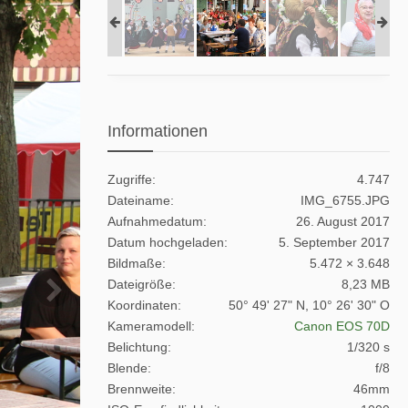
Informationen
Zugriffe
4.747
Dateiname
IMG_6755.JPG
Aufnahmedatum
26. August 2017
Datum hochgeladen
5. September 2017
Bildmaße
5.472 × 3.648
Dateigröße
8,23 MB
Koordinaten
50° 49' 27" N, 10° 26' 30" O
Kameramodell
Canon EOS 70D
Belichtung
1/320 s
Blende
f/8
Brennweite
46mm