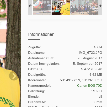
Informationen
Zugriffe
4.774
Dateiname
IMG_6722.JPG
Aufnahmedatum
26. August 2017
Datum hochgeladen
5. September 2017
Bildmaße
5.472 × 3.648
Dateigröße
6,62 MB
Koordinaten
50° 49' 27" N, 10° 26' 30" O
Kameramodell
Canon EOS 70D
Belichtung
1/160 s
Blende
f/8
Brennweite
30mm