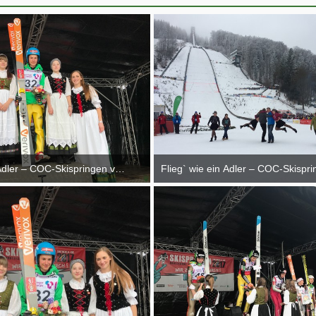
 Adler – COC-Skispringen vom 10.02.-12.02.2017
Flieg` wie ein Adler – COC-Skispr
26. Februar 2017