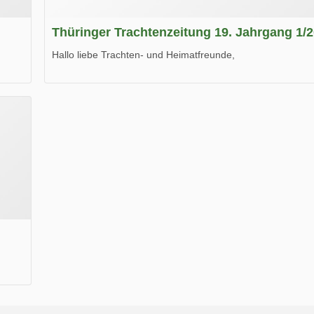
Thüringer Trachtenzeitung 19. Jahrgang 1/
Hallo liebe Trachten- und Heimatfreunde,
die neue Ausgabe der der Thüringer Trachtenzeitung ist da
Wir wünschen Euch viel Spaß beim Lesen.