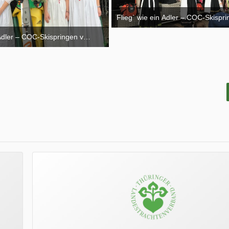
Flieg` wie ein Adler – COC-Skispr
26. Februar 2017
 Adler – COC-Skispringen vom 10.02.-12.02.2017