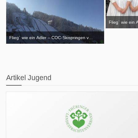
Flieg` wie ein
26. Februar 2017
Flieg` wie ein Adler – COC-Skispringen vom 10.02.-12.02.2017
26. Februar 2017
Artikel Jugend