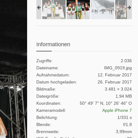
Informationen
Zugriffe
2.036
Dateiname
IMG_0919.jpg
Aufnahmedatum
12. Februar 2017
Datum hochgeladen
26. Februar 2017
Bildmaße
3.481 × 3.024
Dateigröße
1,94 MB
Koordinaten
50° 49' 7" N, 10° 26' 46" O
Kameramodell
Apple iPhone 7
Belichtung
1/331 s
Blende
f/1.8
Brennweite
3,99mm