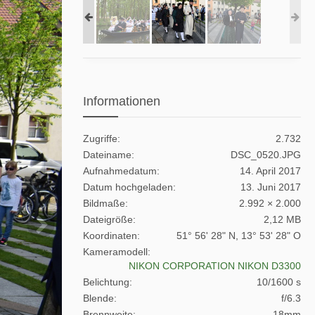
Informationen
Zugriffe
2.732
Dateiname
DSC_0520.JPG
Aufnahmedatum
14. April 2017
Datum hochgeladen
13. Juni 2017
Bildmaße
2.992 × 2.000
Dateigröße
2,12 MB
Koordinaten
51° 56' 28" N, 13° 53' 28" O
Kameramodell
NIKON CORPORATION NIKON D3300
Belichtung
10/1600 s
Blende
f/6.3
Brennweite
18mm