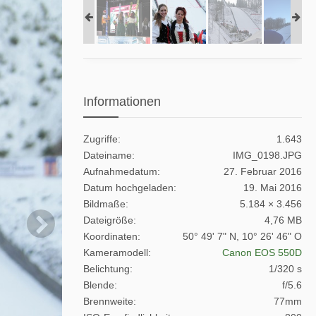
Informationen
Zugriffe
1.643
Dateiname
IMG_0198.JPG
Aufnahmedatum
27. Februar 2016
Datum hochgeladen
19. Mai 2016
Bildmaße
5.184 × 3.456
Dateigröße
4,76 MB
Koordinaten
50° 49' 7" N, 10° 26' 46" O
Kameramodell
Canon EOS 550D
Belichtung
1/320 s
Blende
f/5.6
Brennweite
77mm