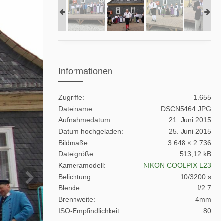
Informationen
Zugriffe
1.655
Dateiname
DSCN5464.JPG
Aufnahmedatum
21. Juni 2015
Datum hochgeladen
25. Juni 2015
Bildmaße
3.648 × 2.736
Dateigröße
513,12 kB
Kameramodell
NIKON COOLPIX L23
Belichtung
10/3200 s
Blende
f/2.7
Brennweite
4mm
ISO-Empfindlichkeit
80