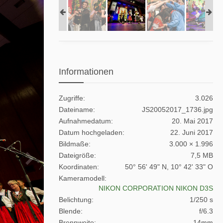
Informationen
Zugriffe
3.026
Dateiname
JS20052017_1736.jpg
Aufnahmedatum
20. Mai 2017
Datum hochgeladen
22. Juni 2017
Bildmaße
3.000 × 1.996
Dateigröße
7,5 MB
Koordinaten
50° 56' 49" N, 10° 42' 33" O
Kameramodell
NIKON CORPORATION NIKON D3S
Belichtung
1/250 s
Blende
f/6.3
Brennweite
14mm